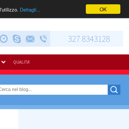
OK
'utilizzo.
Dettagli...
327 8343128
Chiama via Skype
Invia una e-mail
Via Calabresi, 5
QUALITA'