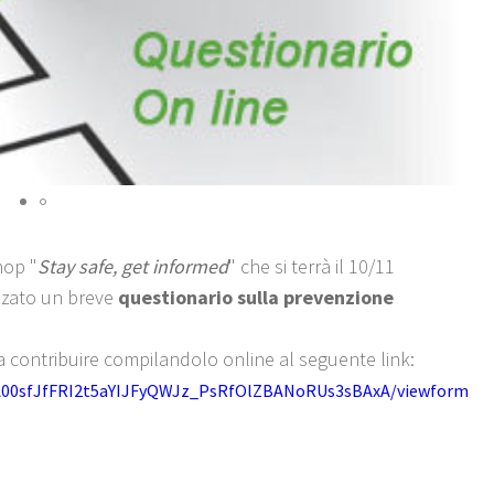
hop "
Stay safe, get informed
" che si terrà il 10/11
izzato un breve
questionario sulla prevenzione
i a contribuire compilandolo online al seguente link:
tA00sfJfFRI2t5aYIJFyQWJz_PsRfOlZBANoRUs3sBAxA/viewform