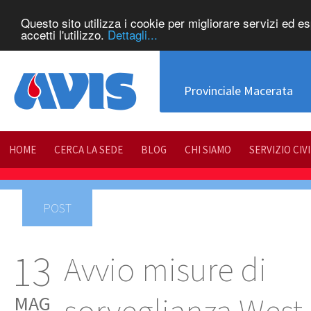
Questo sito utilizza i cookie per migliorare servizi ed e
accetti l'utilizzo.
Dettagli...
Provinciale Macerata
HOME
CERCA LA SEDE
BLOG
CHI SIAMO
SERVIZIO CIV
POST
13
Avvio misure di
MAG