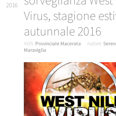
sorveglianza West 
2016
Virus, stagione est
autunnale 2016
AVIS:
Provinciale Macerata
Autore:
Seren
Maraviglia