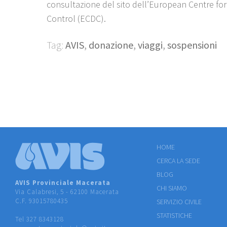
consultazione del sito dell’European Centre fo
Control (ECDC).
Tag:
AVIS
,
donazione
,
viaggi
,
sospensioni
HOME
CERCA LA SEDE
BLOG
AVIS Provinciale Macerata
CHI SIAMO
Via Calabresi, 5 - 62100 Macerata
C.F. 93015780435
SERVIZIO CIVILE
STATISTICHE
Tel 327 8343128