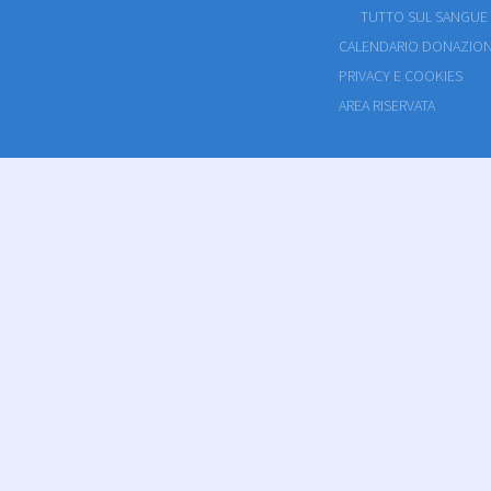
TUTTO SUL SANGUE
CALENDARIO DONAZION
PRIVACY E COOKIES
AREA RISERVATA