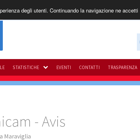
perienza degli utenti. Continuando la navigazione ne accetti l
ILE
STATISTICHE
EVENTI
CONTATTI
TRASPARENZA
icam - Avis
a Maraviglia