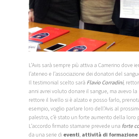
L’Avis sarà sempre più attiva a Camerino dove ier
l’ateneo e l’associazione dei donatori del sangu
Il testimonial scelto sarà
Flavio Corradini
, retto
anni avrei voluto donare il sangue, ma avevo l
rettore il livello si è alzato e posso farlo, pren
esempio, voglio parlare loro dell’Avis al prossi
palestra, c’è stato un forte aumento della loro
L’accordo firmato stamane prevede una
forte co
da una serie di
eventi
,
attività di formazione