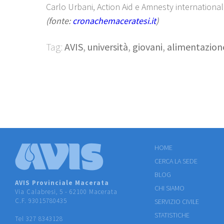
Carlo Urbani, Action Aid e Amnesty international
(fonte:
cronachemaceratesi.it
)
Tag:
AVIS
,
università
,
giovani
,
alimentazion
HOME
CERCA LA SEDE
BLOG
AVIS Provinciale Macerata
CHI SIAMO
Via Calabresi, 5 - 62100 Macerata
C.F. 93015780435
SERVIZIO CIVILE
STATISTICHE
Tel 327 8343128