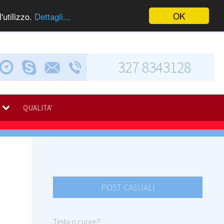
OK
'utilizzo.
Dettagli...
327 8343128
Chiama via Skype
Invia una e-mail
Via Calabresi, 5
QUALITA'
POST CASUALI
Testa o cuore?