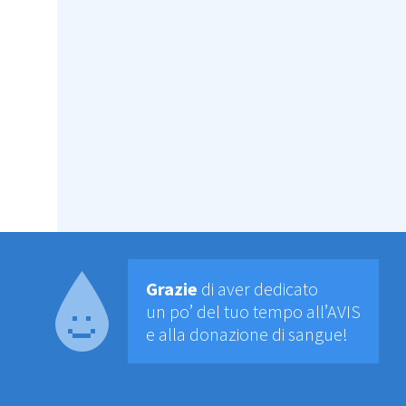
Grazie
di aver dedicato
un po’ del tuo tempo all’AVIS
e alla donazione di sangue!