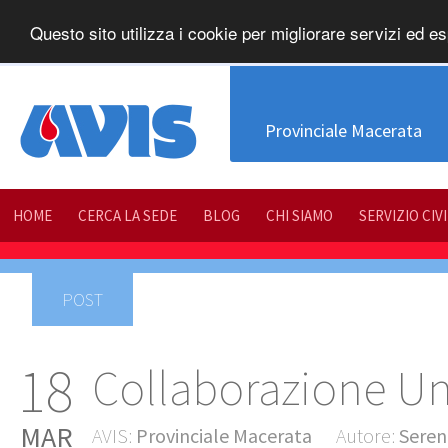
Questo sito utilizza i cookie per migliorare servizi ed es
Provinciale Macerata
HOME
CERCA LA SEDE
BLOG
CHI SIAMO
SERVIZIO CIV
POST
18
Collaborazione Un
MAR
AVIS:
Provinciale Macerata
Autore:
Seren