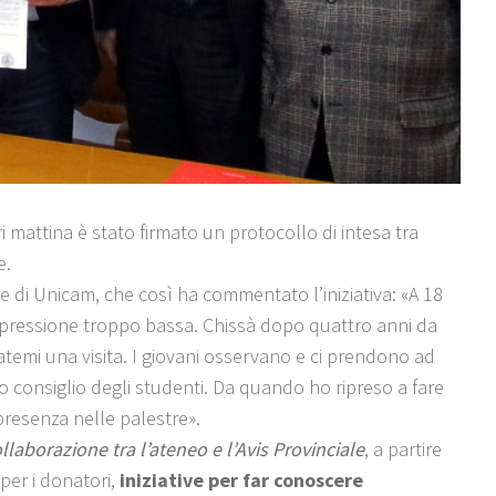
i mattina è stato firmato un protocollo di intesa tra
e.
re di Unicam, che così ha commentato l’iniziativa: «A 18
a pressione troppo bassa. Chissà dopo quattro anni da
otatemi una visita. I giovani osservano e ci prendono ad
mo consiglio degli studenti. Da quando ho ripreso a fare
 presenza nelle palestre».
llaborazione tra l’ateneo e l’Avis Provinciale
, a partire
per i donatori,
iniziative per far conoscere