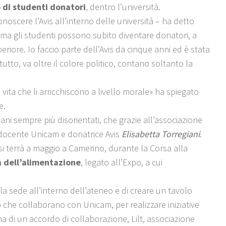
 di studenti donatori
, dentro l’università.
conoscere l’Avis all’interno delle università – ha detto
 ma gli studenti possono subito diventare donatori, a
eriore. Io faccio parte dell’Avis da cinque anni ed è stata
tutto, va oltre il colore politico, contano soltanto la
 vita che li arricchiscono a livello morale» ha spiegato
le.
ani sempre più disorientati, che grazie all’associazione
a docente Unicam e donatrice Avis
Elisabetta Torregiani
.
si terrà a maggio a Camerino, durante la Corsa alla
a dell’alimentazione
, legato all’Expo, a cui
la sede all’interno dell’ateneo e di creare un tavolo
to che collaborano con Unicam, per realizzare iniziative
a di un accordo di collaborazione, Lilt, associazione