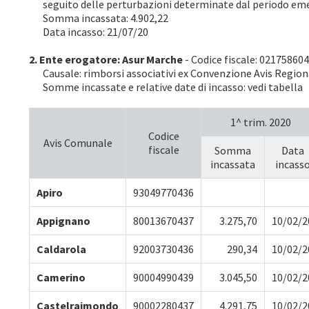
seguito delle perturbazioni determinate dal periodo emer
Somma incassata: 4.902,22
Data incasso: 21/07/20
2.
Ente erogatore: Asur Marche
- Codice fiscale: 02175860
Causale: rimborsi associativi ex Convenzione Avis Regio
Somme incassate e relative date di incasso: vedi tabella
1^ trim. 2020
Codice
Avis Comunale
fiscale
Somma
Data
incassata
incass
Apiro
93049770436
Appignano
80013670437
3.275,70
10/02/2
Caldarola
92003730436
290,34
10/02/2
Camerino
90004990439
3.045,50
10/02/2
Castelraimondo
90002280437
4.291,75
10/02/2