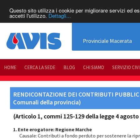
Questo sito utilizza i cookie per migliorare servizi ed e
accetti l'utilizzo.
Dettagli...
Provinciale Macerata
HOME
CERCA LA SEDE
BLOG
CHI SIAMO
SERVIZIO CIV
RENDICONTAZIONE DEI CONTRIBUTI PUBBLICI R
Comunali della provincia)
(Articolo 1, commi 125-129 della legge 4 agosto 2
1. Ente erogatore: Regione Marche
Causale: Contributi a fondo perduto per sostenere la ripr