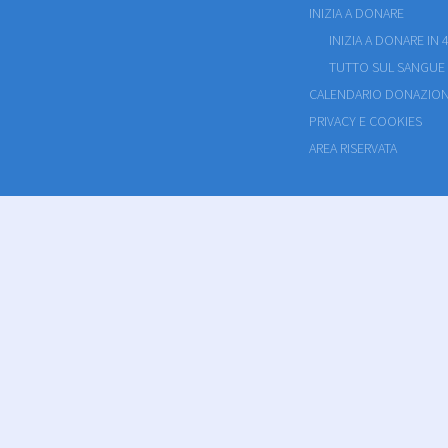
INIZIA A DONARE
INIZIA A DONARE IN 4
TUTTO SUL SANGUE
CALENDARIO DONAZION
PRIVACY E COOKIES
AREA RISERVATA