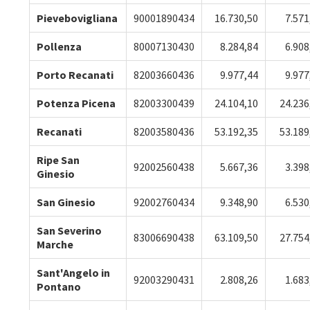
Pievebovigliana
90001890434
16.730,50
7.571
Pollenza
80007130430
8.284,84
6.908
Porto Recanati
82003660436
9.977,44
9.977
Potenza Picena
82003300439
24.104,10
24.236
Recanati
82003580436
53.192,35
53.189
Ripe San
92002560438
5.667,36
3.398
Ginesio
San Ginesio
92002760434
9.348,90
6.530
San Severino
83006690438
63.109,50
27.754
Marche
Sant'Angelo in
92003290431
2.808,26
1.683
Pontano