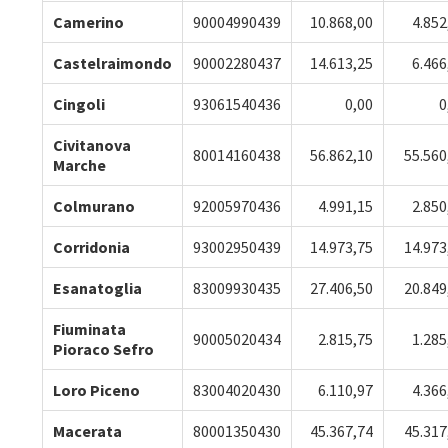
Camerino
90004990439
10.868,00
4.852
Castelraimondo
90002280437
14.613,25
6.466
Cingoli
93061540436
0,00
0
Civitanova
80014160438
56.862,10
55.560
Marche
Colmurano
92005970436
4.991,15
2.850
Corridonia
93002950439
14.973,75
14.973
Esanatoglia
83009930435
27.406,50
20.849
Fiuminata
90005020434
2.815,75
1.285
Pioraco Sefro
Loro Piceno
83004020430
6.110,97
4.366
Macerata
80001350430
45.367,74
45.317