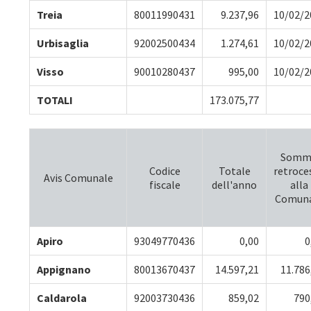
Treia
80011990431
9.237,96
10/02/2
Urbisaglia
92002500434
1.274,61
10/02/2
Visso
90010280437
995,00
10/02/2
TOTALI
173.075,77
Somm
Codice
Totale
retroce
Avis Comunale
fiscale
dell'anno
alla
Comuna
Apiro
93049770436
0,00
0
Appignano
80013670437
14.597,21
11.786
Caldarola
92003730436
859,02
790