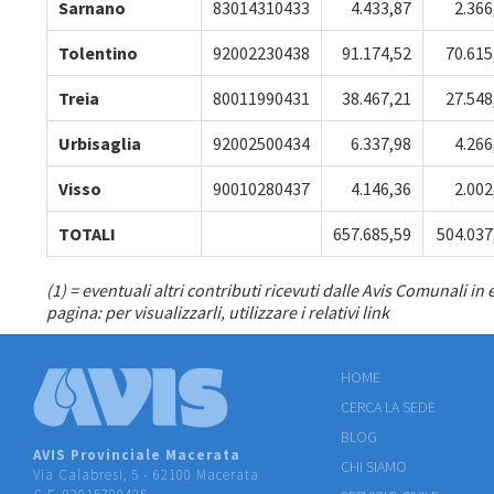
Sarnano
83014310433
4.433,87
2.366
Tolentino
92002230438
91.174,52
70.615
Treia
80011990431
38.467,21
27.548
Urbisaglia
92002500434
6.337,98
4.266
Visso
90010280437
4.146,36
2.002
TOTALI
657.685,59
504.037
(1) = eventuali altri contributi ricevuti dalle Avis Comunali in
pagina: per visualizzarli, utilizzare i relativi link
HOME
CERCA LA SEDE
BLOG
AVIS Provinciale Macerata
CHI SIAMO
Via Calabresi, 5 - 62100 Macerata