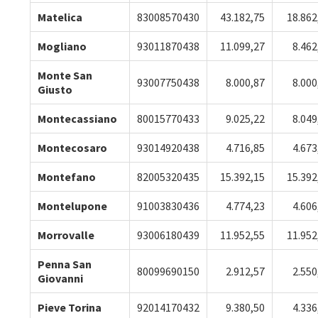
Matelica
83008570430
43.182,75
18.862
Mogliano
93011870438
11.099,27
8.462
Monte San
93007750438
8.000,87
8.000
Giusto
Montecassiano
80015770433
9.025,22
8.049
Montecosaro
93014920438
4.716,85
4.673
Montefano
82005320435
15.392,15
15.392
Montelupone
91003830436
4.774,23
4.606
Morrovalle
93006180439
11.952,55
11.952
Penna San
80099690150
2.912,57
2.550
Giovanni
Pieve Torina
92014170432
9.380,50
4.336