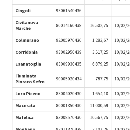
Cingoli
93061540436
Civitanova
80014160438
16.502,75
10/02/2
Marche
Colmurano
92005970436
1.283,67
10/02/2
Corridonia
93002950439
3.517,25
10/02/2
Esanatoglia
83009930435
6.879,25
10/02/2
Fiuminata
90005020434
787,75
10/02/2
Pioraco Sefro
Loro Piceno
83004020430
1.654,10
10/02/2
Macerata
80001350430
11.000,59
10/02/2
Matelica
83008570430
10.567,75
10/02/2
Mogliano
93011870438
3.107,26
10/02/2