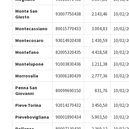
Monte San
93007750438
2.143,46
10/02/2
Giusto
Montecassiano
80015770433
3.004,83
10/02/2
Montecosaro
93014920438
1.430,59
10/02/2
Montefano
82005320435
4.418,58
10/02/2
Montelupone
91003830436
1.211,38
10/02/2
Morrovalle
93006180439
2.777,36
10/02/2
Penna San
80099690150
831,76
10/02/2
Giovanni
Pieve Torina
92014170432
3.450,50
10/02/2
Pievebovigliana
90001890434
5.903,50
10/02/2
Pollenza
80007130430
2.369,12
10/02/2