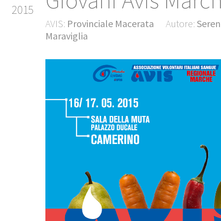
Giovani Avis Marc
2015
AVIS:
Provinciale Macerata
Autore:
Seren
Maraviglia