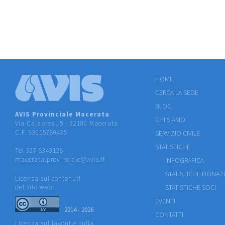
HOME
CERCA LA SEDE
BLOG
AVIS Provinciale Macerata
CHI SIAMO
Via Calabresi, 5 - 62100 Macerata
C.F. 93015780435
SERVIZIO CIVILE
STATISTICHE
Tel 327 8343128
macerata.provinciale@avis.it
INFOGRAFICA
STATISTICHE DONAZ
Licenza sui contenuti
del sito web:
STATISTICHE SOCI
EVENTI
2014 - 2026
CONTATTI
Licenza sul layout e sulla