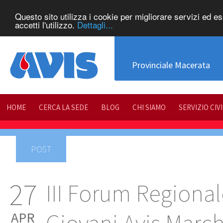
Questo sito utilizza i cookie per migliorare servizi ed e
accetti l'utilizzo.
Dettagli...
Provinciale Macerata
HOME
CERCA LA SEDE
BLOG
CHI SIAMO
SERVIZIO CIV
POST
27
III Forum Regional
APR