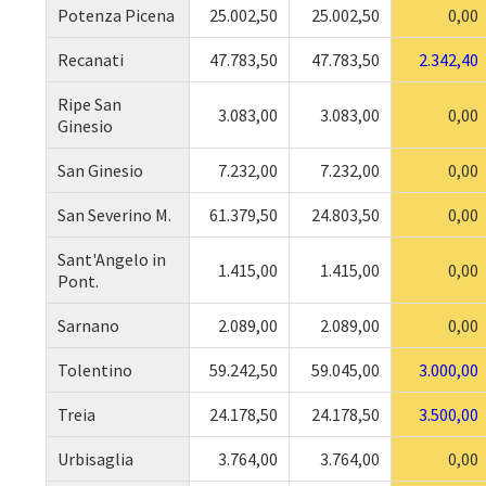
Potenza Picena
25.002,50
25.002,50
0,00
Recanati
47.783,50
47.783,50
2.342,40
Ripe San
3.083,00
3.083,00
0,00
Ginesio
San Ginesio
7.232,00
7.232,00
0,00
San Severino M.
61.379,50
24.803,50
0,00
Sant'Angelo in
1.415,00
1.415,00
0,00
Pont.
Sarnano
2.089,00
2.089,00
0,00
Tolentino
59.242,50
59.045,00
3.000,00
Treia
24.178,50
24.178,50
3.500,00
Urbisaglia
3.764,00
3.764,00
0,00