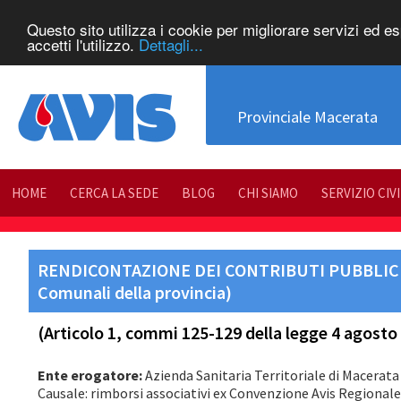
Questo sito utilizza i cookie per migliorare servizi ed e
accetti l'utilizzo.
Dettagli...
Provinciale Macerata
HOME
CERCA LA SEDE
BLOG
CHI SIAMO
SERVIZIO CIV
RENDICONTAZIONE DEI CONTRIBUTI PUBBLICI R
Comunali della provincia)
(Articolo 1, commi 125-129 della legge 4 agosto 2
Ente erogatore:
Azienda Sanitaria Territoriale di Macerata
Causale: rimborsi associativi ex Convenzione Avis Regional