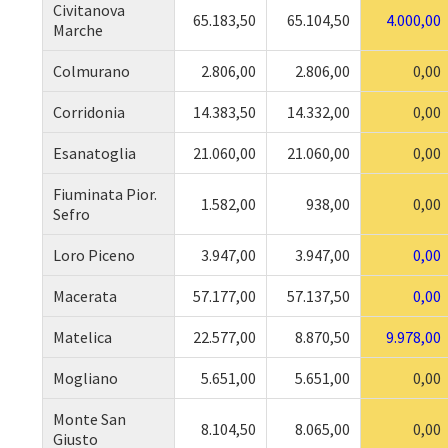
Civitanova
65.183,50
65.104,50
4.000,00
Marche
Colmurano
2.806,00
2.806,00
0,00
Corridonia
14.383,50
14.332,00
0,00
Esanatoglia
21.060,00
21.060,00
0,00
Fiuminata Pior.
1.582,00
938,00
0,00
Sefro
Loro Piceno
3.947,00
3.947,00
0,00
Macerata
57.177,00
57.137,50
0,00
Matelica
22.577,00
8.870,50
9.978,00
Mogliano
5.651,00
5.651,00
0,00
Monte San
8.104,50
8.065,00
0,00
Giusto