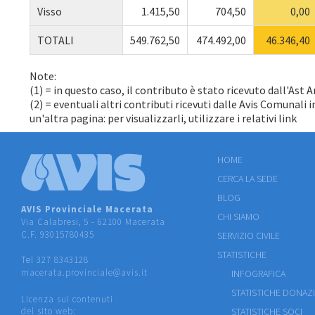
Visso
1.415,50
704,50
0,00
TOTALI
549.762,50
474.492,00
46.346,40
Note:
(1) = in questo caso, il contributo è stato ricevuto dall'Ast
(2) = eventuali altri contributi ricevuti dalle Avis Comunali 
un'altra pagina: per visualizzarli, utilizzare i relativi link
HOME
CERCA LA SEDE
BLOG
AVIS Provinciale Macerata
CHI SIAMO
Via Calabresi, 5 - 62100 Macerata
C.F. 93015780435
SERVIZIO CIVILE
STATISTICHE
Tel 327 8343128
macerata.provinciale@avis.it
INFOGRAFICA
STATISTICHE DONAZ
Licenza sui contenuti
del sito web:
STATISTICHE SOCI