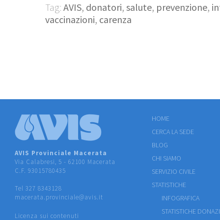
Tag:
AVIS
,
donatori
,
salute
,
prevenzione
,
i
vaccinazioni
,
carenza
HOME
CERCA LA SEDE
BLOG
AVIS Provinciale Macerata
CHI SIAMO
Via Calabresi, 5 - 62100 Macerata
C.F. 93015780435
SERVIZIO CIVILE
STATISTICHE
Tel 327 8343128
macerata.provinciale@avis.it
INFOGRAFICA
STATISTICHE DONAZ
Licenza sui contenuti