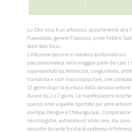
Lo Zika virus è un arbovirus appartenente alla F
Flaviviridae, genere Flavivirus, come Febbre Gia
West Nile Virus.
L’infezione decorre in maniera asintomatica o
paucisintomatica nella maggior parte dei casi. I
rappresentati da: febbricola, congiuntivite, artrit
transitoria e rash maculopapulare, che compaiono
12 giorni dopo la puntura della zanzara vettor
durare da 2 a 7 giorni. Le manifestazioni clinich
spesso simili a quelle riportate per altre arbovir
esempio Dengue e Chikungunya). Complicanze (
neurologiche, autoimmuni) sono rare, ma sono 
descritte durante focolai di epidemia in Polinesi