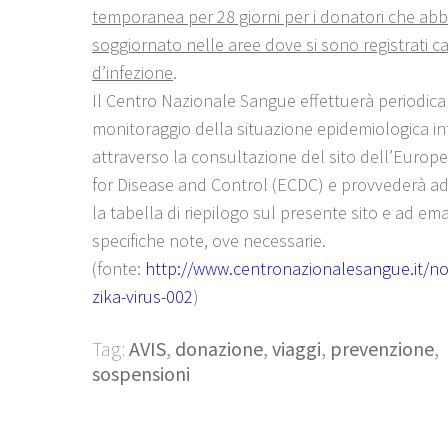
temporanea per 28 giorni per i donatori che ab
soggiornato nelle aree dove si sono registrati c
d’infezione
.
Il Centro Nazionale Sangue effettuerà periodica
monitoraggio della situazione epidemiologica i
attraverso la consultazione del sito dell’Europ
for Disease and Control (ECDC) e provvederà ad
la tabella di riepilogo sul presente sito e ad em
specifiche note, ove necessarie.
(fonte:
http://www.centronazionalesangue.it/not
zika-virus-002
)
Tag:
AVIS
,
donazione
,
viaggi
,
prevenzione
,
sospensioni