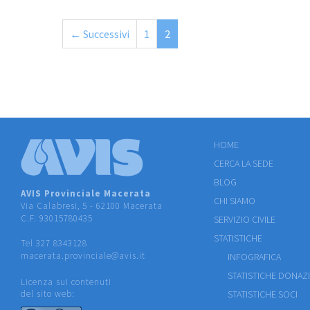
← Successivi
1
2
HOME
CERCA LA SEDE
BLOG
AVIS Provinciale Macerata
CHI SIAMO
Via Calabresi, 5 - 62100 Macerata
C.F. 93015780435
SERVIZIO CIVILE
STATISTICHE
Tel 327 8343128
macerata.provinciale@avis.it
INFOGRAFICA
STATISTICHE DONAZ
Licenza sui contenuti
del sito web:
STATISTICHE SOCI