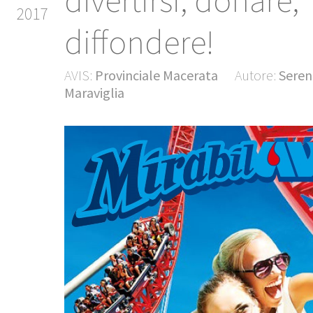
divertirsi, donare,
2017
diffondere!
AVIS:
Provinciale Macerata
Autore:
Seren
Maraviglia