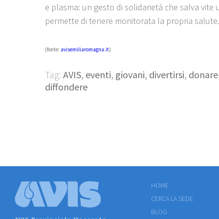
e plasma: un gesto di solidarietà che salva vite
permette di tenere monitorata la propria salute
(fonte:
avisemiliaromagna.it
)
Tag:
AVIS
,
eventi
,
giovani
,
divertirsi
,
donare
diffondere
HOME
CERCA LA SEDE
BLOG