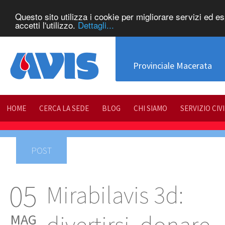
Questo sito utilizza i cookie per migliorare servizi ed e
accetti l'utilizzo.
Dettagli...
Provinciale Macerata
HOME
CERCA LA SEDE
BLOG
CHI SIAMO
SERVIZIO CIV
POST
05
Mirabilavis 3d:
MAG