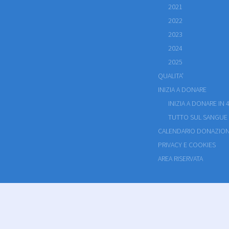
2021
2022
2023
2024
2025
QUALITA'
INIZIA A DONARE
INIZIA A DONARE IN 4
TUTTO SUL SANGUE
CALENDARIO DONAZION
PRIVACY E COOKIES
AREA RISERVATA