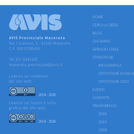
HOME
CERCA LA SEDE
BLOG
AVIS Provinciale Macerata
CHI SIAMO
Via Calabresi, 5 - 62100 Macerata
C.F. 93015780435
SERVIZIO CIVILE
STATISTICHE
Tel 327 8343128
macerata.provinciale@avis.it
INFOGRAFICA
STATISTICHE DONAZ
Licenza sui contenuti
del sito web:
STATISTICHE SOCI
EVENTI
2014 - 2026
CONTATTI
Licenza sul layout e sulla
TRASPARENZA
grafica del sito web:
2018
2014 - 2026
2019
2020