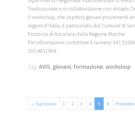
Dipartimento Regionale Interaziendale di Medic
Trasfusionale e in collaborazione con Anlaids O
Il workshop, che ospiterà giovani provenienti an
regioni d’Italia, è patrocinato dal Comune di Seni
Provincia di Ancona e dalla Regione Marche.
Per informazioni contattare il numero 347.51066
333.4631904.
Tag:
AVIS
,
giovani
,
formazione
,
workshop
← Successivi
1
2
3
4
5
6
Preceden