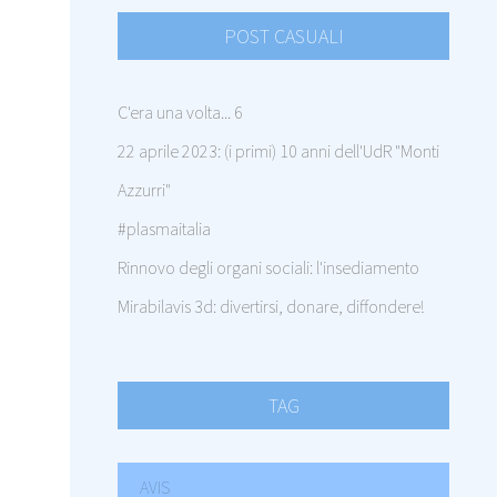
POST CASUALI
C'era una volta... 6
22 aprile 2023: (i primi) 10 anni dell'UdR "Monti
Azzurri"
#plasmaitalia
Rinnovo degli organi sociali: l'insediamento
Mirabilavis 3d: divertirsi, donare, diffondere!
TAG
AVIS