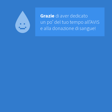
Grazie
di aver dedicato
un po’ del tuo tempo all’AVIS
e alla donazione di sangue!