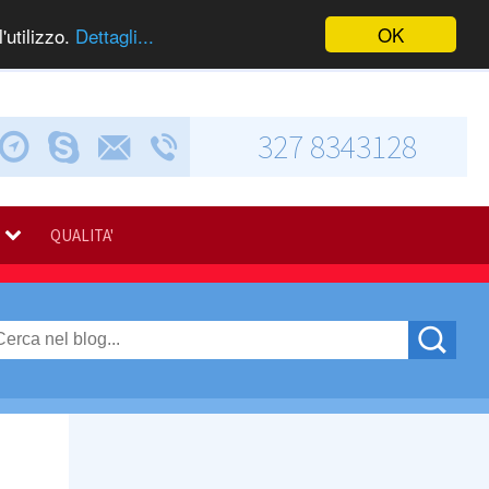
OK
'utilizzo.
Dettagli...
327 8343128
Chiama via Skype
Invia una e-mail
Via Calabresi, 5
QUALITA'