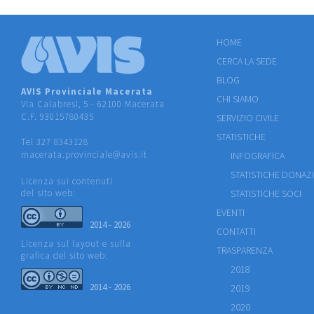
HOME
CERCA LA SEDE
BLOG
AVIS Provinciale Macerata
CHI SIAMO
Via Calabresi, 5 - 62100 Macerata
C.F. 93015780435
SERVIZIO CIVILE
STATISTICHE
Tel 327 8343128
macerata.provinciale@avis.it
INFOGRAFICA
STATISTICHE DONAZ
Licenza sui contenuti
del sito web:
STATISTICHE SOCI
EVENTI
2014 - 2026
CONTATTI
Licenza sul layout e sulla
TRASPARENZA
grafica del sito web:
2018
2014 - 2026
2019
2020