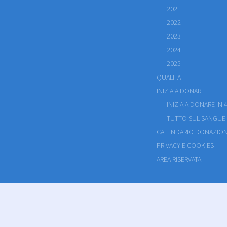
2021
2022
2023
2024
2025
QUALITA'
INIZIA A DONARE
INIZIA A DONARE IN 4
TUTTO SUL SANGUE
CALENDARIO DONAZION
PRIVACY E COOKIES
AREA RISERVATA