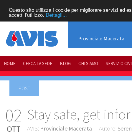
Questo sito utilizza i cookie per migliorare servizi ed e
accetti l'utilizzo.
Dettagli...
Provinciale Macerata
HOME
CERCA LA SEDE
BLOG
CHI SIAMO
SERVIZIO CIV
POST
02
Stay safe, get inf
OTT
AVIS:
Provinciale Macerata
Autore:
Seren