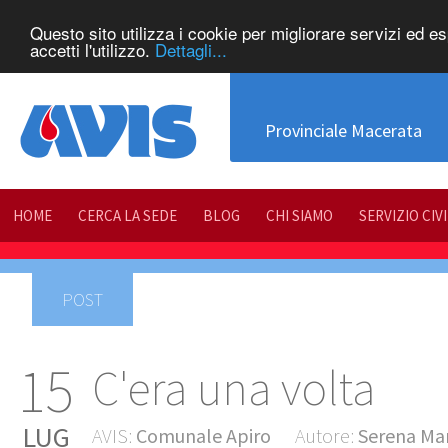
Questo sito utilizza i cookie per migliorare servizi ed e
accetti l'utilizzo.
Dettagli...
Provinciale Macerata
HOME
CERCA LA SEDE
BLOG
CHI SIAMO
SERVIZIO CIV
POST
15
C'era una volta
LUG
AVIS:
Comunale Apiro
Autore:
Serena Mar