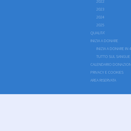
2022
2023
2024
2025
QUALITA'
INIZIA A DONARE
INIZIA A DONARE IN 4
TUTTO SUL SANGUE
CALENDARIO DONAZION
PRIVACY E COOKIES
AREA RISERVATA