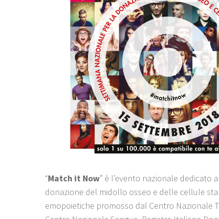
“
Match it Now
” è l’evento nazionale dedicato a
donazione del midollo osseo e delle cellule sta
emopoietiche promosso dal Centro Nazionale Tr