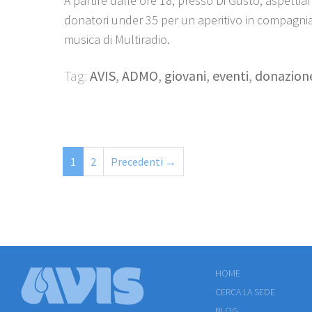
A partire dalle ore 18, presso Di Gusto, aspettiam
donatori under 35 per un aperitivo in compagnia
musica di Multiradio.
Tag:
AVIS
,
ADMO
,
giovani
,
eventi
,
donazion
1
2
Precedenti →
HOME
CERCA LA SEDE
BLOG