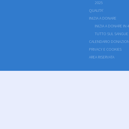
2025
QUALITA'
INIZIA A DONARE
INIZIA A DONARE IN 4
TUTTO SUL SANGUE
CALENDARIO DONAZION
PRIVACY E COOKIES
AREA RISERVATA