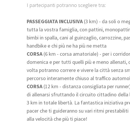
I partecipanti potranno scegliere tra:
PASSEGGIATA INCLUSIVA
(3 km) - da soli o meg
tutta la vostra famiglia, con pattini, monopattini
bimbi in spalla, cani al guinzaglio, carrozzine, pa
handbike e chi più ne ha più ne metta
CORSA
(6 km - corsa amatoriale) - per i corridor
domenica e per tutti quelli più e meno allenati, 
volta potranno correre e vivere la città senza s
percorso interamente chiuso al traffico automob
CORSA
(12 km - distanza consigliata per runner)
di allenarsi sfruttando il circuito cittadino dell
3 km in totale libertà. La fantastica iniziativa p
pacer che ti guideranno su vari ritmi prestabiliti
alla velocità che più ti piace!