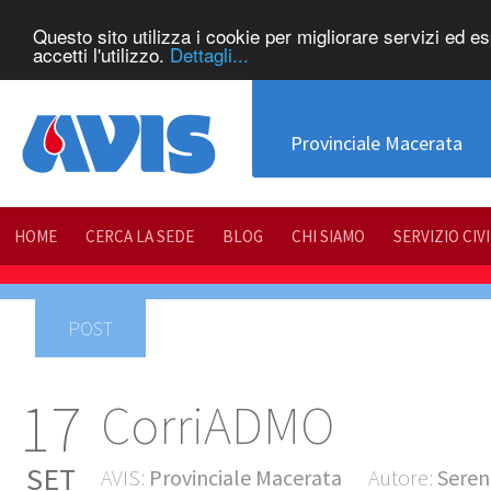
Questo sito utilizza i cookie per migliorare servizi ed e
accetti l'utilizzo.
Dettagli...
Provinciale Macerata
HOME
CERCA LA SEDE
BLOG
CHI SIAMO
SERVIZIO CIV
POST
17
CorriADMO
SET
AVIS:
Provinciale Macerata
Autore:
Seren