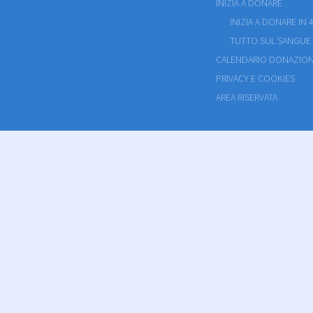
INIZIA A DONARE
INIZIA A DONARE IN 4
TUTTO SUL SANGUE
CALENDARIO DONAZION
PRIVACY E COOKIES
AREA RISERVATA