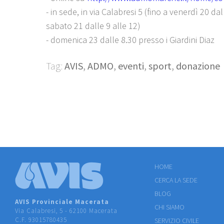
- in sede, in via Calabresi 5 (fino a venerdì 20 dal
sabato 21 dalle 9 alle 12)
- domenica 23 dalle 8.30 presso i Giardini Diaz
Tag:
AVIS
,
ADMO
,
eventi
,
sport
,
donazione
HOME
CERCA LA SEDE
BLOG
AVIS Provinciale Macerata
CHI SIAMO
Via Calabresi, 5 - 62100 Macerata
C.F. 93015780435
SERVIZIO CIVILE