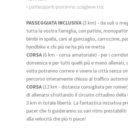
I partecipanti potranno scegliere tra:
PASSEGGIATA INCLUSIVA
(3 km) - da soli o meg
tutta la vostra famiglia, con pattini, monopattini
bimbi in spalla, cani al guinzaglio, carrozzine, pa
handbike e chi più ne ha più ne metta
CORSA
(6 km - corsa amatoriale) - per i corridor
domenica e per tutti quelli più e meno allenati, 
volta potranno correre e vivere la città senza s
percorso interamente chiuso al traffico automob
CORSA
(12 km - distanza consigliata per runner)
di allenarsi sfruttando il circuito cittadino dell
3 km in totale libertà. La fantastica iniziativa p
pacer che ti guideranno su vari ritmi prestabiliti
alla velocità che più ti piace!