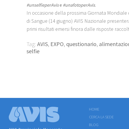
#unselfieperAvis
e
#unafotoperAvis
.
In occasione della prossima Giornata Mondiale
di Sangue (14 giugno) AVIS Nazionale presenterà
primi risultati emersi finora dalle risposte raccol
Tag:
AVIS
,
EXPO
,
questionario
,
alimentazio
selfie
HOME
CERCA LA SEDE
BLOG