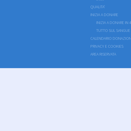
QUALITA'
INIZIA A DONARE
INIZIA A DONARE IN 4
TUTTO SUL SANGUE
CALENDARIO DONAZION
PRIVACY E COOKIES
AREA RISERVATA