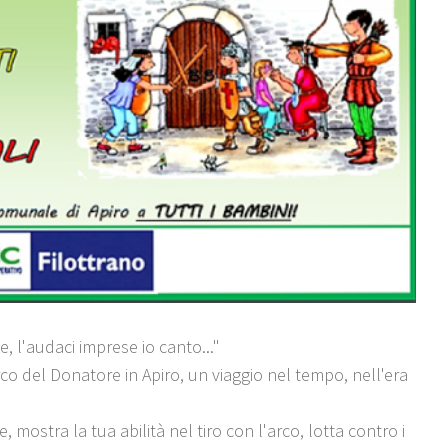
ie, l'audaci imprese io canto..."
rco del Donatore in Apiro, un viaggio nel tempo, nell'era
e, mostra la tua abilità nel tiro con l'arco, lotta contro i