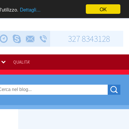
OK
'utilizzo.
Dettagli...
327 8343128
Chiama via Skype
Invia una e-mail
Via Calabresi, 5
QUALITA'