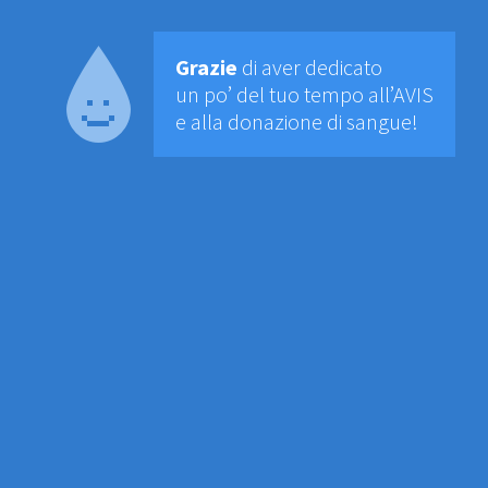
Grazie
di aver dedicato
un po’ del tuo tempo all’AVIS
e alla donazione di sangue!