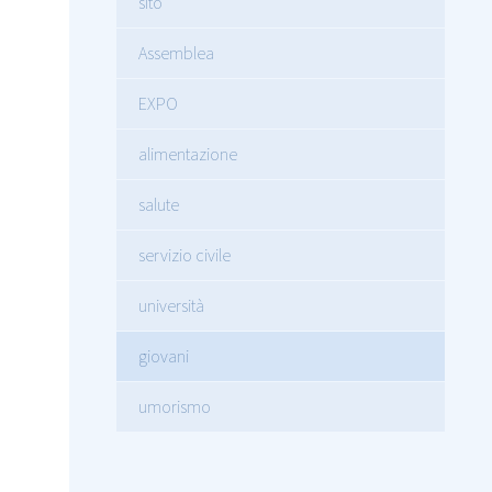
sito
Assemblea
EXPO
alimentazione
salute
servizio civile
università
giovani
umorismo