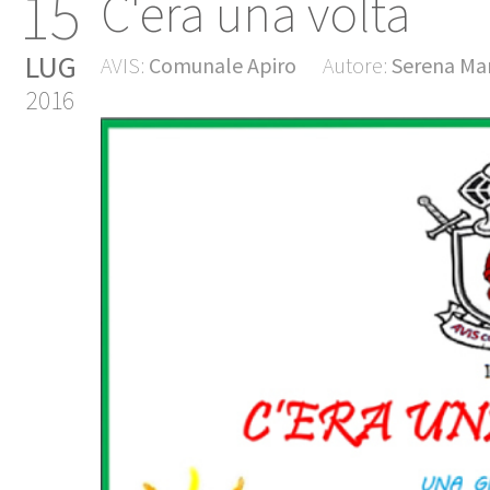
15
C'era una volta
LUG
AVIS:
Comunale Apiro
Autore:
Serena Mar
2016