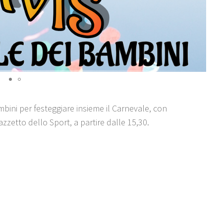
bini per festeggiare insieme il Carnevale, con
zzetto dello Sport, a partire dalle 15,30.