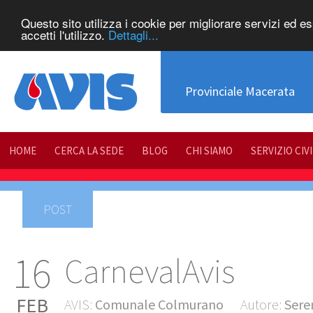
Questo sito utilizza i cookie per migliorare servizi ed e
accetti l'utilizzo.
Dettagli...
Provinciale Macerata
HOME
CERCA LA SEDE
BLOG
CHI SIAMO
SERVIZIO CIV
POST
16
CarnevalAvis
FEB
AVIS:
Comunale Colmurano
Autore:
Sere