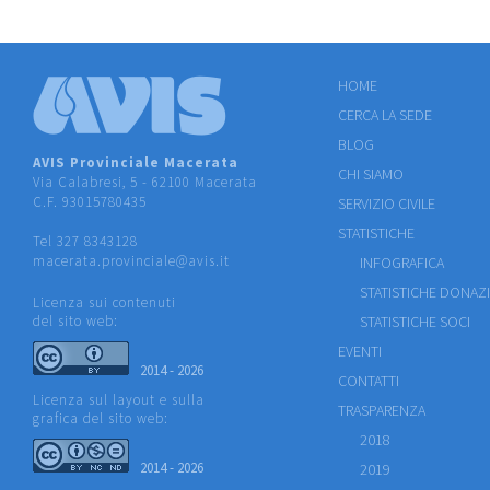
HOME
CERCA LA SEDE
BLOG
AVIS Provinciale Macerata
CHI SIAMO
Via Calabresi, 5 - 62100 Macerata
C.F. 93015780435
SERVIZIO CIVILE
STATISTICHE
Tel 327 8343128
macerata.provinciale@avis.it
INFOGRAFICA
STATISTICHE DONAZ
Licenza sui contenuti
del sito web:
STATISTICHE SOCI
EVENTI
2014 - 2026
CONTATTI
Licenza sul layout e sulla
TRASPARENZA
grafica del sito web:
2018
2014 - 2026
2019