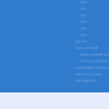
2020
2021
2022
2023
2024
2025
QUALITA'
INIZIA A DONARE
INIZIA A DONARE IN 4
TUTTO SUL SANGUE
CALENDARIO DONAZION
PRIVACY E COOKIES
AREA RISERVATA