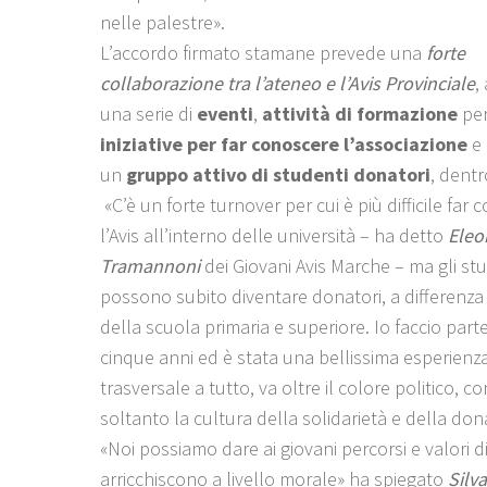
nelle palestre».
L’accordo firmato stamane prevede una
forte
collaborazione tra l’ateneo e l’Avis Provinciale
,
una serie di
eventi
,
attività di formazione
per
iniziative per far conoscere l’associazione
e 
un
gruppo attivo di studenti donatori
, dentr
«C’è un forte turnover per cui è più difficile far
l’Avis all’interno delle università – ha detto
Eleo
Tramannoni
dei Giovani Avis Marche – ma gli st
possono subito diventare donatori, a differenza 
della scuola primaria e superiore. Io faccio parte
cinque anni ed è stata una bellissima esperienza.
trasversale a tutto, va oltre il colore politico, c
soltanto la cultura della solidarietà e della do
«Noi possiamo dare ai giovani percorsi e valori di 
arricchiscono a livello morale» ha spiegato
Silv