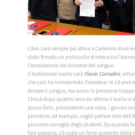
L’Avis sarà sempre più attiva a Camerino dove ier
stato firmato un protocollo di intesa tra l’atene
l’associazione dei donatori del sangue.
Il testimonial scelto sarà
Flavio Corradini
, retto
che così ha commentato l’iniziativa: «A 18 anni a
donare il sangue, ma avevo la pressione troppo
Chissà dopo quattro anni da rettore il livello si 
posso farlo, prenotatemi una visita. I giovani os
prendono ad esempio, voglio parlare loro dell’Av
prossimo consiglio degli studenti. Da quando ho
fare palestra, c’è stato un forte aumento della 