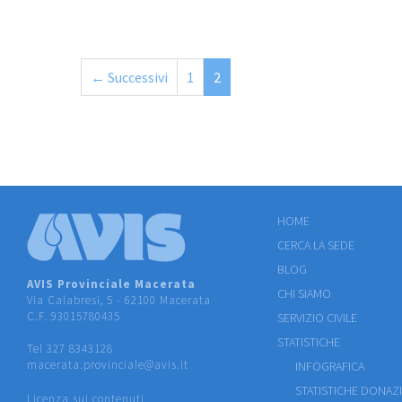
← Successivi
1
2
HOME
CERCA LA SEDE
BLOG
AVIS Provinciale Macerata
CHI SIAMO
Via Calabresi, 5 - 62100 Macerata
C.F. 93015780435
SERVIZIO CIVILE
STATISTICHE
Tel 327 8343128
macerata.provinciale@avis.it
INFOGRAFICA
STATISTICHE DONAZ
Licenza sui contenuti