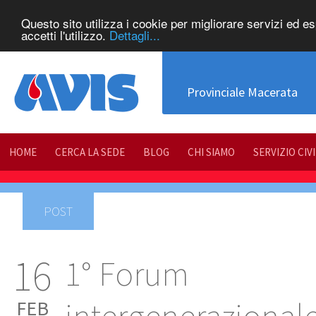
Questo sito utilizza i cookie per migliorare servizi ed e
accetti l'utilizzo.
Dettagli...
Provinciale Macerata
HOME
CERCA LA SEDE
BLOG
CHI SIAMO
SERVIZIO CIV
POST
16
1° Forum
FEB