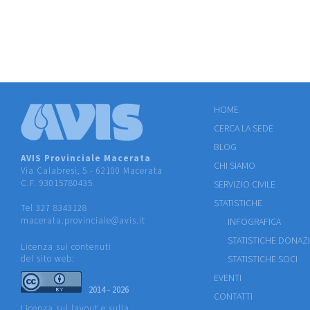
HOME
CERCA LA SEDE
BLOG
AVIS Provinciale Macerata
CHI SIAMO
Via Calabresi, 5 - 62100 Macerata
C.F. 93015780435
SERVIZIO CIVILE
STATISTICHE
Tel 327 8343128
macerata.provinciale@avis.it
INFOGRAFICA
STATISTICHE DONAZ
Licenza sui contenuti
del sito web:
STATISTICHE SOCI
EVENTI
2014 - 2026
CONTATTI
Licenza sul layout e sulla