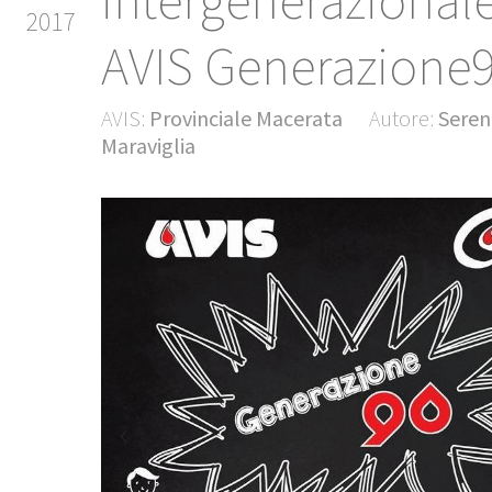
intergenerazional
2017
AVIS Generazione
AVIS:
Provinciale Macerata
Autore:
Seren
Maraviglia