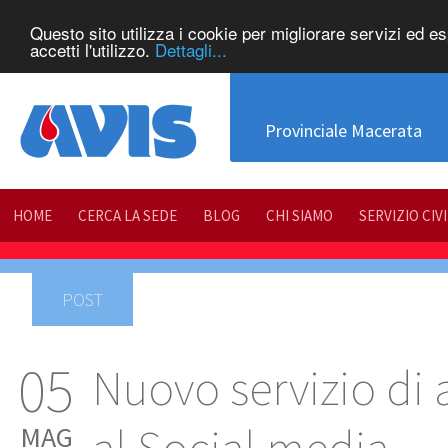
Questo sito utilizza i cookie per migliorare servizi ed e
accetti l'utilizzo.
Dettagli...
Provinciale Macerata
HOME
CERCA LA SEDE
BLOG
CHI SIAMO
SERVIZIO CIV
POST
05
Nuovo servizio di 
MAG