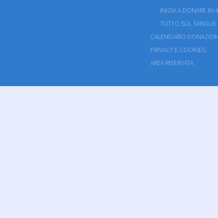
INIZIA A DONARE IN 4
TUTTO SUL SANGUE
CALENDARIO DONAZION
PRIVACY E COOKIES
AREA RISERVATA