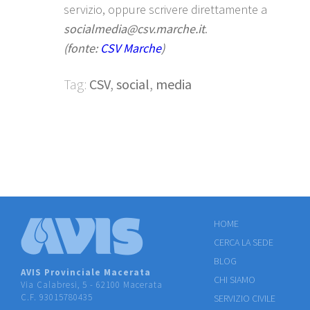
servizio, oppure scrivere direttamente a
socialmedia@csv.marche.it
.
(fonte:
CSV Marche
)
Tag:
CSV
,
social
,
media
HOME
CERCA LA SEDE
BLOG
AVIS Provinciale Macerata
CHI SIAMO
Via Calabresi, 5 - 62100 Macerata
C.F. 93015780435
SERVIZIO CIVILE