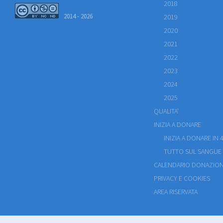
2018
2014 - 2026
2019
2020
2021
2022
2023
2024
2025
QUALITA'
INIZIA A DONARE
INIZIA A DONARE IN 4
TUTTO SUL SANGUE
CALENDARIO DONAZION
PRIVACY E COOKIES
AREA RISERVATA