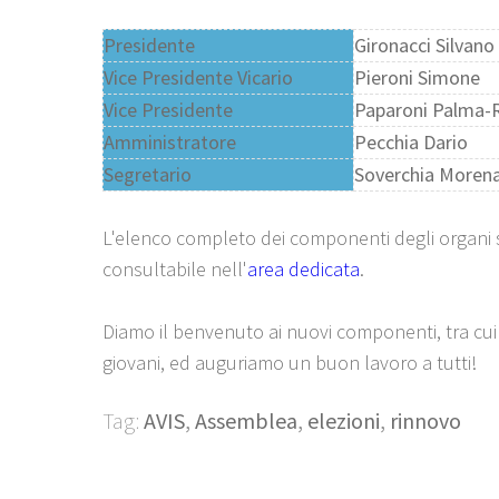
Presidente
Gironacci Silvano
Vice Presidente Vicario
Pieroni Simone
Vice Presidente
Paparoni Palma-
Amministratore
Pecchia Dario
Segretario
Soverchia Moren
L'elenco completo dei componenti degli organi s
consultabile nell'
area dedicata
.
Diamo il benvenuto ai nuovi componenti, tra cui 
giovani, ed auguriamo un buon lavoro a tutti!
Tag:
AVIS
,
Assemblea
,
elezioni
,
rinnovo