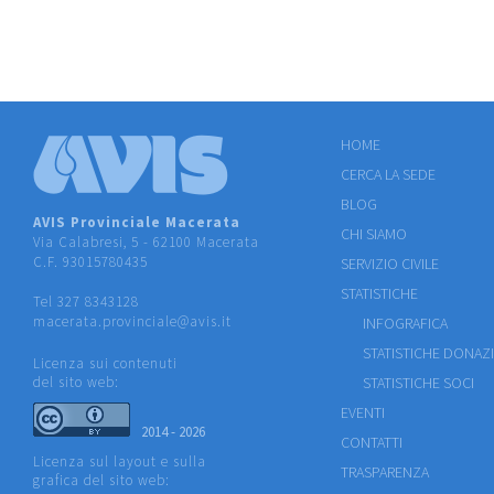
HOME
CERCA LA SEDE
BLOG
AVIS Provinciale Macerata
CHI SIAMO
Via Calabresi, 5 - 62100 Macerata
C.F. 93015780435
SERVIZIO CIVILE
STATISTICHE
Tel 327 8343128
macerata.provinciale@avis.it
INFOGRAFICA
STATISTICHE DONAZ
Licenza sui contenuti
del sito web:
STATISTICHE SOCI
EVENTI
2014 - 2026
CONTATTI
Licenza sul layout e sulla
TRASPARENZA
grafica del sito web: