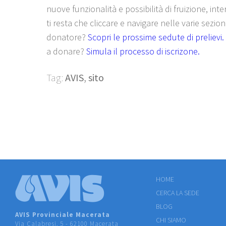
nuove funzionalità e possibilità di fruizione, inte
ti resta che cliccare e navigare nelle varie sezion
donatore?
Scopri le prossime sedute di prelievi.
a donare?
Simula il processo di iscrizone.
Tag:
AVIS
,
sito
HOME
CERCA LA SEDE
BLOG
AVIS Provinciale Macerata
CHI SIAMO
Via Calabresi, 5 - 62100 Macerata