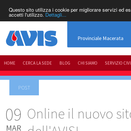
Questo sito utilizza i cookie per migliorare servizi ed e
accetti l'utilizzo.
Dettagli...
Provinciale Macerata
HOME
CERCA LA SEDE
BLOG
CHI SIAMO
SERVIZIO CIV
POST
09
Online il nuovo si
MAR