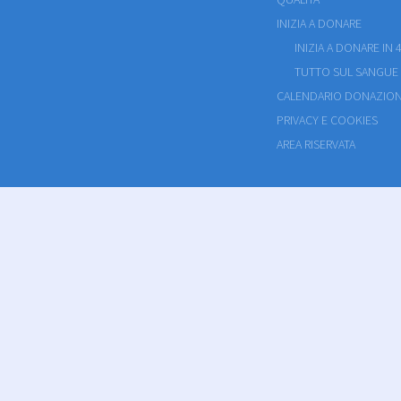
INIZIA A DONARE
INIZIA A DONARE IN 4
TUTTO SUL SANGUE
CALENDARIO DONAZION
PRIVACY E COOKIES
AREA RISERVATA