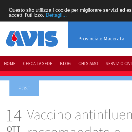
Questo sito utilizza i cookie per migliorare servizi ed e
accetti l'utilizzo.
Dettagli...
Provinciale Macerata
HOME
CERCA LA SEDE
BLOG
CHI SIAMO
SERVIZIO CIV
POST
14
Vaccino antinflue
OTT