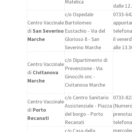
Matelica
dalle 12.
c/o Ospedale
0733-64
Centro Vaccinale
Bartolomeo
appunt
di
San Severino
Eustachio - Via del
telefonar
Marche
Glorioso 8 - San
il venerd
Severino Marche
alle 13.3
c/o Dipartimento di
Centro Vaccinale
Prevenzione - Via
di
Civitanova
Ginocchi snc -
Marche
Civitanova Marche
c/o Centro Sanitario
0733-82
Centro Vaccinale
Assistenziale - Piazza
(Numero
di
Porto
del borgo - Porto
prenotaz
Recanati
Recanati
telefona
mercoled
c/o Casa della