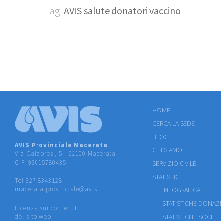
Tag:
AVIS salute donatori vaccino
HOME
CERCA LA SEDE
BLOG
AVIS Provinciale Macerata
CHI SIAMO
Via Calabresi, 5 - 62100 Macerata
C.F. 93015780435
SERVIZIO CIVILE
STATISTICHE
Tel 327 8343128
macerata.provinciale@avis.it
INFOGRAFICA
STATISTICHE DONAZ
Licenza sui contenuti
del sito web:
STATISTICHE SOCI