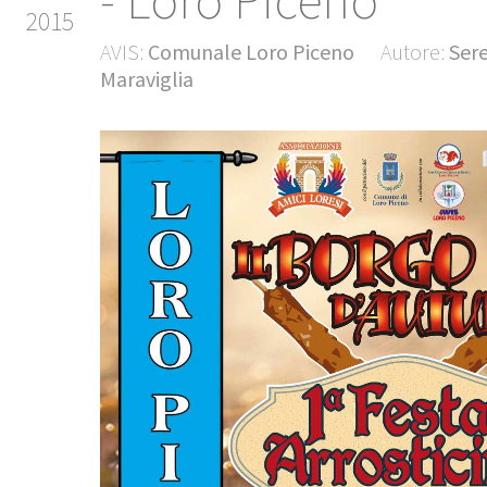
- Loro Piceno
2015
AVIS:
Comunale Loro Piceno
Autore:
Ser
Maraviglia