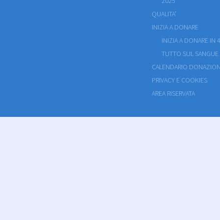
2025
QUALITA'
INIZIA A DONARE
INIZIA A DONARE IN 4
TUTTO SUL SANGUE
CALENDARIO DONAZION
PRIVACY E COOKIES
AREA RISERVATA