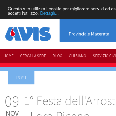
Questo sito utilizza i cookie per migliorare servizi ed e
accetti l'utilizzo.
Dettagli...
Provinciale Macerata
HOME
CERCA LA SEDE
BLOG
CHI SIAMO
SERVIZIO CIV
POST
09
1° Festa dell'Arros
NOV