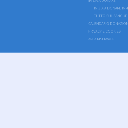
INIZIA A DONARE
INIZIA A DONARE IN 4
TUTTO SUL SANGUE
CALENDARIO DONAZION
PRIVACY E COOKIES
AREA RISERVATA