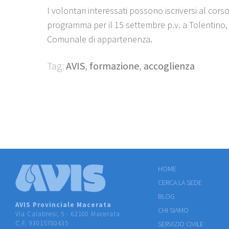
I volontari interessati possono iscriversi al corso
programma per il 15 settembre p.v. a Tolentino, t
Comunale di appartenenza.
Tag:
AVIS
,
formazione
,
accoglienza
HOME
CERCA LA SEDE
BLOG
AVIS Provinciale Macerata
CHI SIAMO
Via Calabresi, 5 - 62100 Macerata
C.F. 93015780435
SERVIZIO CIVILE