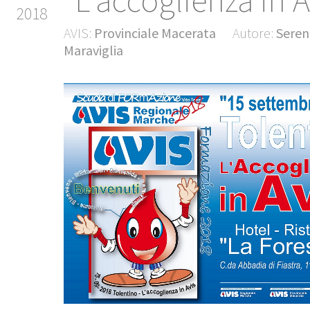
"L'accoglienza in A
2018
AVIS:
Provinciale Macerata
Autore:
Seren
Maraviglia