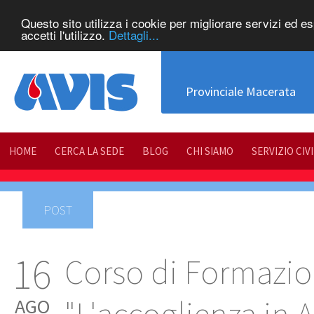
Questo sito utilizza i cookie per migliorare servizi ed e
accetti l'utilizzo.
Dettagli...
Provinciale Macerata
HOME
CERCA LA SEDE
BLOG
CHI SIAMO
SERVIZIO CIV
POST
16
Corso di Formazio
AGO