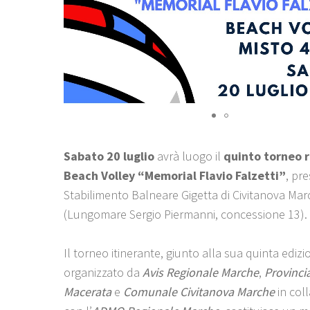
Sabato 20 luglio
avrà luogo il
quinto torneo r
Beach Volley “Memorial Flavio Falzetti”
, pr
Stabilimento Balneare Gigetta di Civitanova Ma
(Lungomare Sergio Piermanni, concessione 13).
Il torneo itinerante, giunto alla sua quinta ediz
organizzato da
Avis Regionale Marche
,
Provinci
Macerata
e
Comunale Civitanova Marche
in col