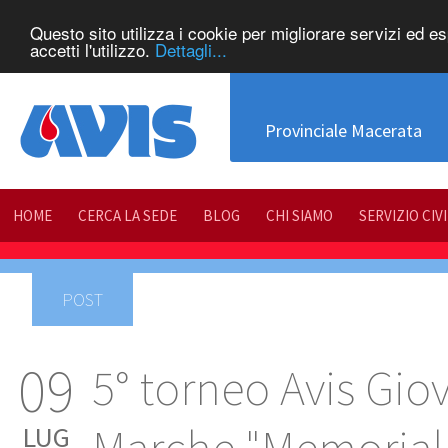
Questo sito utilizza i cookie per migliorare servizi ed e
accetti l'utilizzo.
Dettagli...
Provinciale Macerata
HOME
CERCA LA SEDE
BLOG
CHI SIAMO
SERVIZIO CIV
POST
09
5° torneo Avis Gio
LUG