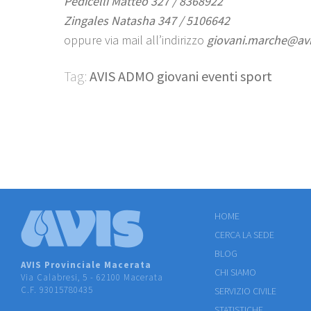
Pedicelli Matteo 327 / 8368922
Zingales Natasha 347 / 5106642
oppure via mail all’indirizzo
giovani.marche@avis
Tag:
AVIS ADMO giovani eventi sport
HOME
CERCA LA SEDE
BLOG
AVIS Provinciale Macerata
CHI SIAMO
Via Calabresi, 5 - 62100 Macerata
C.F. 93015780435
SERVIZIO CIVILE
STATISTICHE