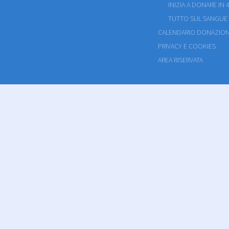
INIZIA A DONARE IN 4
TUTTO SUL SANGUE
CALENDARIO DONAZION
PRIVACY E COOKIES
AREA RISERVATA