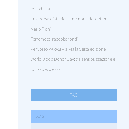
contabilità"
Una borsa di studio in memoria del dottor
Mario Piani
Terremoto: raccolta fondi
PerCorso VARASI – al via la Sesta edizione
World Blood Donor Day: tra sensibilizzazione e
consapevolezza
TAG
AVIS