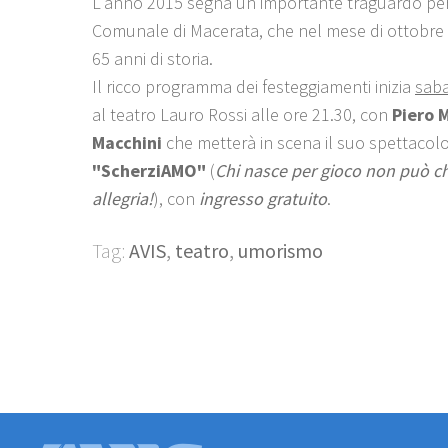
L'anno 2015 segna un importante traguardo per 
Comunale di Macerata, che nel mese di ottobre 
65 anni di storia.
Il ricco programma dei festeggiamenti inizia
saba
al teatro Lauro Rossi alle ore 21.30, con
Piero 
Macchini
che metterà in scena il suo spettacol
"ScherziAMO"
(
Chi nasce per gioco non può ch
allegria!
), con
ingresso gratuito
.
Tag:
AVIS
,
teatro
,
umorismo