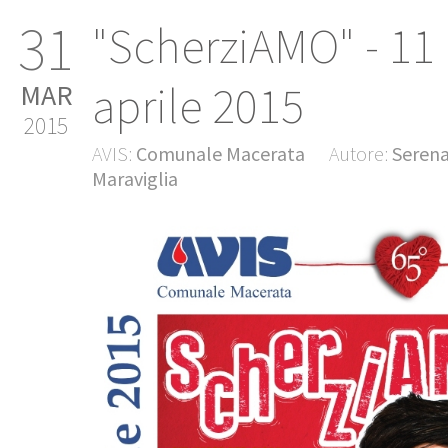
31
"ScherziAMO" - 11
aprile 2015
MAR
2015
AVIS:
Comunale Macerata
Autore:
Seren
Maraviglia