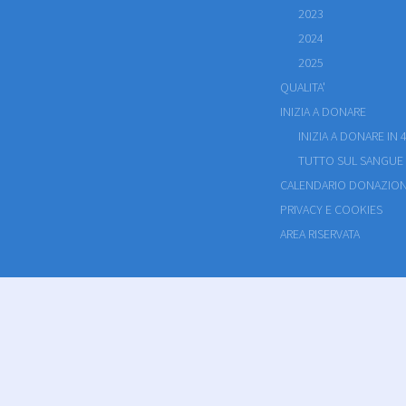
2023
2024
2025
QUALITA'
INIZIA A DONARE
INIZIA A DONARE IN 4
TUTTO SUL SANGUE
CALENDARIO DONAZION
PRIVACY E COOKIES
AREA RISERVATA