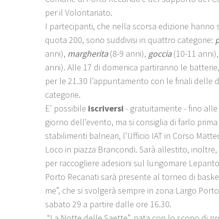
per il Volontariato.
I partecipanti, che nella scorsa edizione hanno
quota 200, sono suddivisi in quattro categorie:
anni),
margherita
(8-9 anni),
goccia
(10-11 anni)
anni). Alle 17 di domenica partiranno le batterie
per le 21.30 l’appuntamento con le finali delle 
categorie.
E’ possibile
iscriversi
- gratuitamente - fino alle
giorno dell’evento, ma si consiglia di farlo prima
stabilimenti balneari, l’Ufficio IAT in Corso Matte
Loco in piazza Brancondi. Sarà allestito, inoltre
per raccogliere adesioni sul lungomare Lepanto 
Porto Recanati sarà presente al torneo di baske
me”, che si svolgerà sempre in zona Largo Porto
sabato 29 a partire dalle ore 16.30.
“La Notte delle Saette”, nata con lo scopo di 