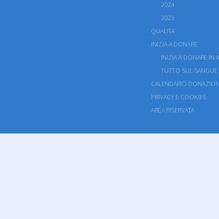
2024
2025
QUALITA'
INIZIA A DONARE
INIZIA A DONARE IN 4
TUTTO SUL SANGUE
CALENDARIO DONAZION
PRIVACY E COOKIES
AREA RISERVATA