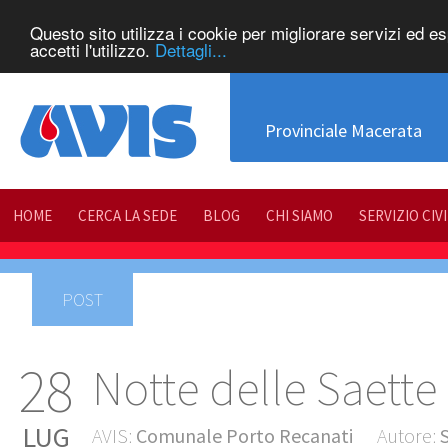
Questo sito utilizza i cookie per migliorare servizi ed e
accetti l'utilizzo.
Dettagli...
Provinciale Macerata
HOME
CERCA LA SEDE
BLOG
CHI SIAMO
SERVIZIO CIV
POST
28
Notte delle Saette
LUG
AVIS:
Comunale Porto Recanati
Autore: