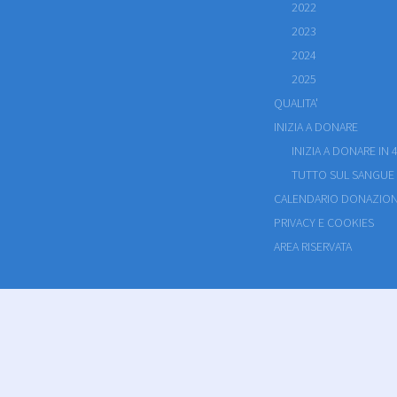
2022
2023
2024
2025
QUALITA'
INIZIA A DONARE
INIZIA A DONARE IN 4
TUTTO SUL SANGUE
CALENDARIO DONAZION
PRIVACY E COOKIES
AREA RISERVATA