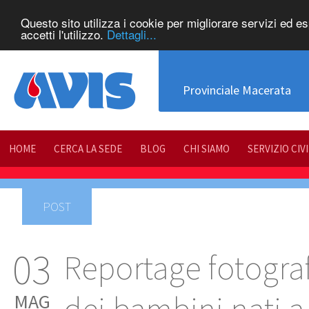
Questo sito utilizza i cookie per migliorare servizi ed e
accetti l'utilizzo.
Dettagli...
Provinciale Macerata
HOME
CERCA LA SEDE
BLOG
CHI SIAMO
SERVIZIO CIV
POST
03
Reportage fotogra
MAG