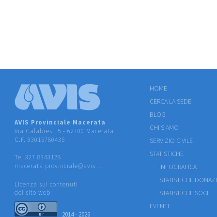
HOME
CERCA LA SEDE
BLOG
AVIS Provinciale Macerata
CHI SIAMO
Via Calabresi, 5 - 62100 Macerata
C.F. 93015780435
SERVIZIO CIVILE
STATISTICHE
Tel 327 8343128
macerata.provinciale@avis.it
INFOGRAFICA
STATISTICHE DONAZ
Licenza sui contenuti
del sito web:
STATISTICHE SOCI
EVENTI
2014 - 2026