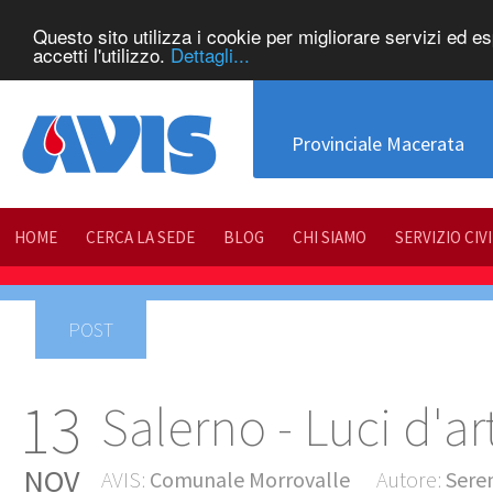
Questo sito utilizza i cookie per migliorare servizi ed e
accetti l'utilizzo.
Dettagli...
Provinciale Macerata
HOME
CERCA LA SEDE
BLOG
CHI SIAMO
SERVIZIO CIV
POST
13
Salerno - Luci d'ar
NOV
AVIS:
Comunale Morrovalle
Autore:
Sere