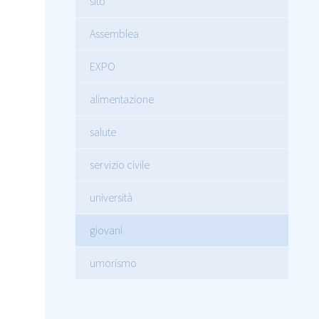
sito
Assemblea
EXPO
alimentazione
salute
servizio civile
università
giovani
umorismo