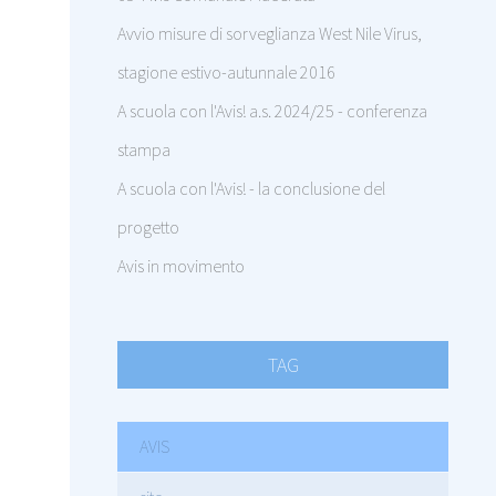
Avvio misure di sorveglianza West Nile Virus,
stagione estivo-autunnale 2016
A scuola con l'Avis! a.s. 2024/25 - conferenza
stampa
A scuola con l'Avis! - la conclusione del
progetto
Avis in movimento
TAG
AVIS