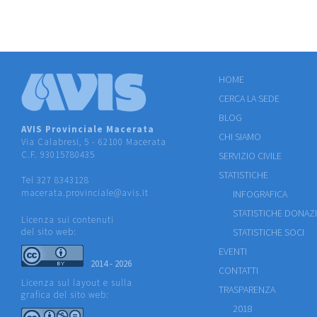
HOME
CERCA LA SEDE
BLOG
AVIS Provinciale Macerata
CHI SIAMO
Via Calabresi, 5 - 62100 Macerata
C.F. 93015780435
SERVIZIO CIVILE
STATISTICHE
Tel 327 8343128
macerata.provinciale@avis.it
INFOGRAFICA
STATISTICHE DONAZ
Licenza sui contenuti
del sito web:
STATISTICHE SOCI
EVENTI
2014 - 2026
CONTATTI
Licenza sul layout e sulla
TRASPARENZA
grafica del sito web:
2018