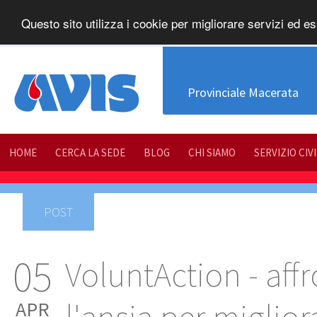
Questo sito utilizza i cookie per migliorare servizi ed es
Provinciale Macerata
HOME
CERCA LA SEDE
BLOG
CHI SIAMO
SERVIZIO CIV
POST
05
VoluntAction - affr
APR