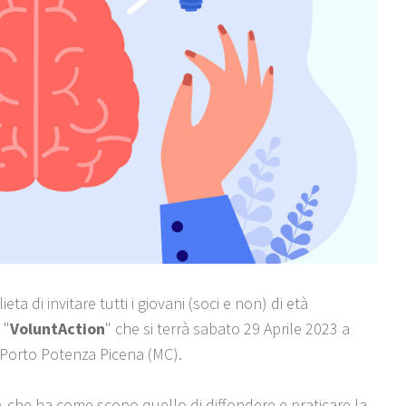
a di invitare tutti i giovani (soci e non) di età
 "
VoluntAction
" che si terrà sabato 29 Aprile 2023 a
i Porto Potenza Picena (MC).
, che ha come scopo quello di diffondere e praticare la