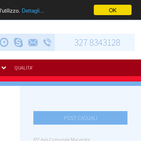
OK
'utilizzo.
Dettagli...
327 8343128
Chiama via Skype
Invia una e-mail
Via Calabresi, 5
QUALITA'
POST CASUALI
65° Avis Comunale Macerata