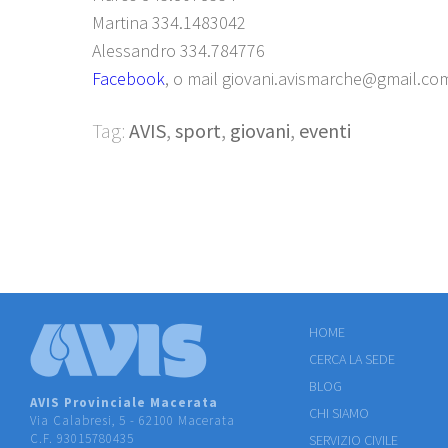
Martina 334.1483042
Alessandro 334.784776
Facebook
, o mail giovani.avismarche@gmail.co
Tag:
AVIS
,
sport
,
giovani
,
eventi
HOME
CERCA LA SEDE
BLOG
AVIS Provinciale Macerata
CHI SIAMO
Via Calabresi, 5 - 62100 Macerata
C.F. 93015780435
SERVIZIO CIVILE