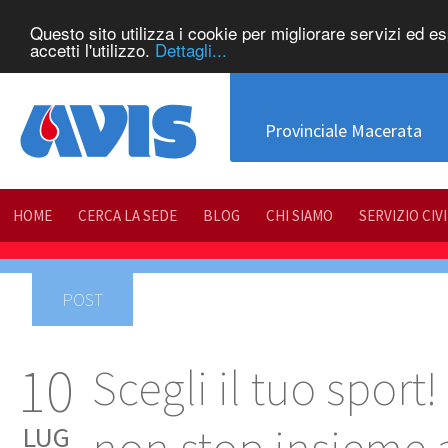
Questo sito utilizza i cookie per migliorare servizi ed e
accetti l'utilizzo.
Dettagli...
Provinciale Macerata
HOME
CERCA LA SEDE
BLOG
CHI SIAMO
SERVIZIO CIV
POST
10
Scegli il tuo sport!
LUG