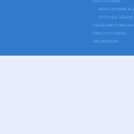
INIZIA A DONARE
INIZIA A DONARE IN 4
TUTTO SUL SANGUE
CALENDARIO DONAZION
PRIVACY E COOKIES
AREA RISERVATA