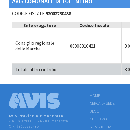
AVIS COMUNALE DI TOLENTINO
CODICE FISCALE
92002230438
Ente erogatore
Codice fiscale
Consiglio regionale
80006310421
3.
delle Marche
Totale altri contributi
3.
HOME
CERCA LA SEDE
BLOG
AVIS Provinciale Macerata
CHI SIAMO
Via Calabresi, 5 - 62100 Macerata
C.F. 93015780435
SERVIZIO CIVILE