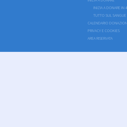
INIZIA A DONARE
INIZIA A DONARE IN 4
TUTTO SUL SANGUE
CALENDARIO DONAZION
PRIVACY E COOKIES
AREA RISERVATA