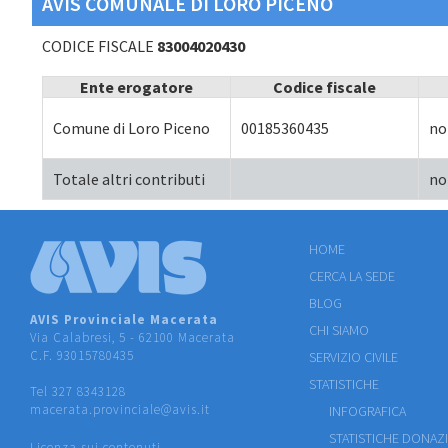
AVIS COMUNALE DI LORO PICENO
CODICE FISCALE
83004020430
Ente erogatore
Codice fiscale
Comune di Loro Piceno
00185360435
no
Totale altri contributi
no
HOME
CERCA LA SEDE
BLOG
AVIS Provinciale Macerata
CHI SIAMO
Via Calabresi, 5 - 62100 Macerata
C.F. 93015780435
SERVIZIO CIVILE
STATISTICHE
Tel 327 8343128
macerata.provinciale@avis.it
INFOGRAFICA
STATISTICHE DONAZ
Licenza sui contenuti