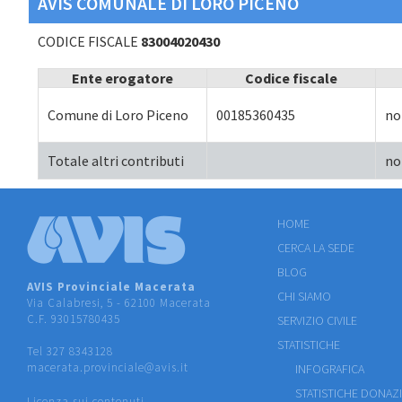
AVIS COMUNALE DI LORO PICENO
CODICE FISCALE
83004020430
Ente erogatore
Codice fiscale
Comune di Loro Piceno
00185360435
no
Totale altri contributi
no
HOME
CERCA LA SEDE
BLOG
AVIS Provinciale Macerata
CHI SIAMO
Via Calabresi, 5 - 62100 Macerata
C.F. 93015780435
SERVIZIO CIVILE
STATISTICHE
Tel 327 8343128
macerata.provinciale@avis.it
INFOGRAFICA
STATISTICHE DONAZ
Licenza sui contenuti