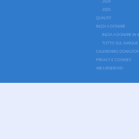
2024
2025
QUALITA'
INIZIA A DONARE
INIZIA A DONARE IN 4
TUTTO SUL SANGUE
CALENDARIO DONAZION
PRIVACY E COOKIES
AREA RISERVATA